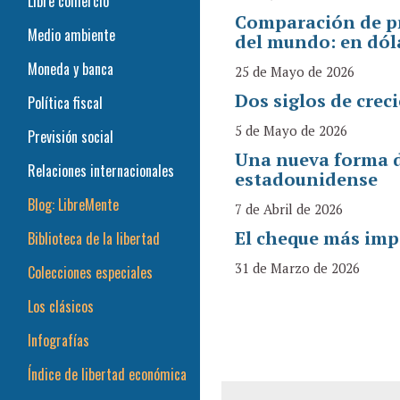
Libre comercio
Comparación de pr
Medio ambiente
del mundo: en dól
Moneda y banca
25 de Mayo de 2026
Dos siglos de crec
Política fiscal
5 de Mayo de 2026
Previsión social
Una nueva forma d
Relaciones internacionales
estadounidense
Blog: LibreMente
7 de Abril de 2026
El cheque más im
Biblioteca de la libertad
31 de Marzo de 2026
Colecciones especiales
Los clásicos
Infografías
Índice de libertad económica