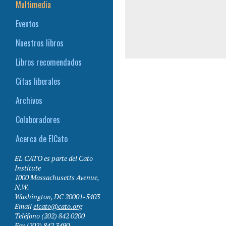
Multimedia
Eventos
Nuestros libros
Libros recomendados
Citas liberales
Archivos
Colaboradores
Acerca de ElCato
EL CATO es parte del Cato
Institute
1000 Massachusetts Avenue,
N.W.
Washington
,
DC
20001-5403
Email
elcato@cato.org
Teléfono
(202) 842 0200
Fax
(202) 842 3490