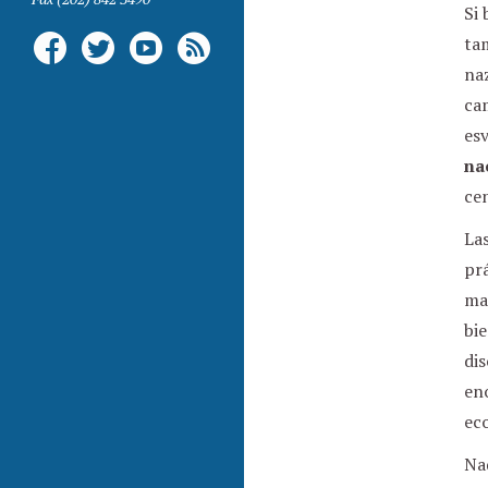
Si
tam
naz
cam
esv
na
cen
Las
pr
ma
bi
dis
eno
ec
Nad