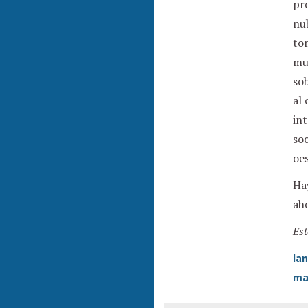
pro
nub
tom
mu
so
al 
int
soc
oes
Hay
aho
Est
Ia
ma