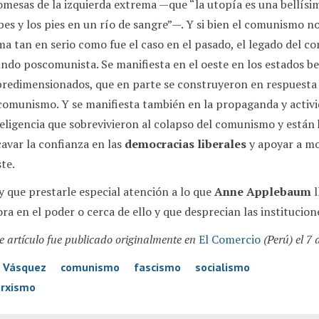
mesas de la izquierda extrema —que “la utopía es una bellísim
es y los pies en un río de sangre”—. Y si bien el comunismo n
a tan en serio como fue el caso en el pasado, el legado del c
ndo poscomunista. Se manifiesta en el oeste en los estados b
bredimensionados, que en parte se construyeron en respuesta
comunismo. Y se manifiesta también en la propaganda y activid
eligencia que sobrevivieron al colapso del comunismo y están 
avar la confianza en las
democracias liberales
y apoyar a mo
te.
 que prestarle especial atención a lo que
Anne Applebaum
l
ra en el poder o cerca de ello y que desprecian las institucione
e artículo fue publicado originalmente en
El Comercio
(Perú) el 7 
n Vásquez
comunismo
fascismo
socialismo
rxismo