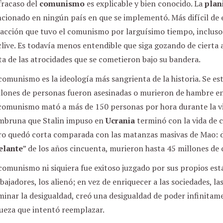
fracaso del
comunismo
es explicable y bien conocido. La
plan
ncionado en ningún país en que se implementó. Más difícil de
racción que tuvo el comunismo por larguísimo tiempo, incluso
live. Es todavía menos entendible que siga gozando de cierta
ta de las atrocidades que se cometieron bajo su bandera.
comunismo es la ideología más sangrienta de la historia. Se es
llones de personas fueron asesinadas o murieron de hambre e
 comunismo mató a más de 150 personas por hora durante la vi
mbruna que Stalin impuso en
Ucrania
terminó con la vida de c
ro quedó corta comparada con las matanzas masivas de Mao: 
elante
” de los años cincuenta, murieron hasta 45 millones de 
comunismo ni siquiera fue exitoso juzgado por sus propios está
bajadores, los alienó; en vez de enriquecer a las sociedades, l
minar la desigualdad, creó una desigualdad de poder infinita
queza que intentó reemplazar.