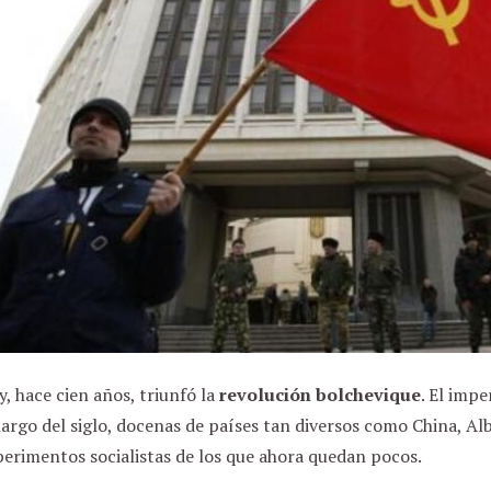
, hace cien años, triunfó la
revolución bolchevique
. El impe
largo del siglo, docenas de países tan diversos como China, Al
erimentos socialistas de los que ahora quedan pocos.