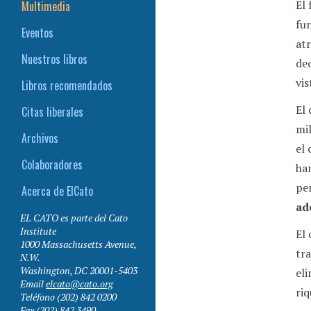
El 
Multimedia
fu
Eventos
at
Nuestros libros
dec
vis
Libros recomendados
El 
Citas liberales
mi
Archivos
el
Colaboradores
ha
pe
Acerca de ElCato
ad
EL CATO es parte del Cato
Institute
El 
1000 Massachusetts Avenue,
tra
N.W.
Washington
,
DC
20001-5403
eli
Email
elcato@cato.org
ri
Teléfono
(202) 842 0200
Fax
(202) 842 3490