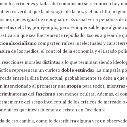
 bien los crímenes y fallas del comunismo se reconocen hoy m
bién es verdad que la ideología de la hoz y el martillo no gen
ismo, que es igual de repugnante. Es usual ver a personas de c
isetas del Che, por ejemplo, pero es impensable que alguien s
ástica sin que sea fuertemente repudiado. Eso es a pesar de qu
cionalsocialismo
comparten raíces intelectuales y caracterí
sura de los medios, el control de la economía y el Estado polic
 reacciones morales distintas a lo que terminan siendo ideolo
áctica representan un curioso
doble estándar
. La simpatía po
rcada entre la élite intelectual, probablemente se debe a qu
en intencionado al prometer una
utopía
para todos, mientras 
criminatorias del
fascismo
son menos ocultas. Además, el co
rmemente del sesgo intelectual de los críticos de mercado o 
onómicos que inevitablemente existen en Occidente.
a de eso cambia, como lo describiera alguna vez un observador,