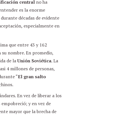
ificación central
no ha
 entender es la enorme
 durante décadas de evidente
 aceptación, especialmente en
tima que entre 43 y 162
n su nombre. En promedio,
da de la
Unión Soviética
. La
asi 4 millones de personas,
durante “
El gran salto
chinos.
ndares. En vez de liberar a los
as empobreció; y en vez de
mente mayor que la brecha de