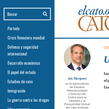
Pasar al contenido principal
Buscar
Portada
Crisis financiera mundial
Defensa y seguridad
CO
internacional
U
Desarrollo económico
El papel del estado
Ia
Ian Vásquez
al
Estudios de caso
es Vicepresidente
fa
de Estudios
Inmigración
Internacionales
y Director del
Centro para la
La guerra contra las drogas
Libertad y la
Prosperidad Global
del Cato Institute