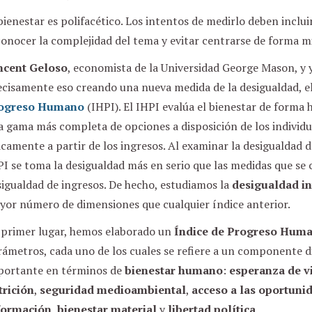
bienestar es polifacético. Los intentos de medirlo deben inclu
onocer la complejidad del tema y evitar centrarse de forma mi
ncent Geloso
, economista de la Universidad George Mason, y
ecisamente eso creando una nueva medida de la desigualdad, e
ogreso Humano
(IHPI). El IHPI evalúa el bienestar de forma 
a gama más completa de opciones a disposición de los individ
camente a partir de los ingresos. Al examinar la desigualdad 
I se toma la desigualdad más en serio que las medidas que se
igualdad de ingresos. De hecho, estudiamos la
desigualdad i
yor número de dimensiones que cualquier índice anterior.
 primer lugar, hemos elaborado un
Índice de Progreso Hum
ámetros, cada uno de los cuales se refiere a un componente d
portante en términos de
bienestar humano
:
esperanza de v
trición
,
seguridad medioambiental
,
acceso a las oportuni
formación
,
bienestar material
y
libertad política
.