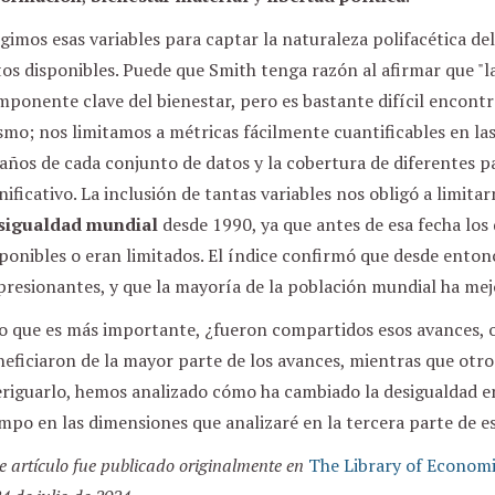
gimos esas variables para captar la naturaleza polifacética de
os disponibles. Puede que Smith tenga razón al afirmar que "l
ponente clave del bienestar, pero es bastante difícil encont
mo; nos limitamos a métricas fácilmente cuantificables en las
años de cada conjunto de datos y la cobertura de diferentes p
nificativo. La inclusión de tantas variables nos obligó a limita
sigualdad mundial
desde 1990, ya que antes de esa fecha los 
ponibles o eran limitados. El índice confirmó que desde ento
presionantes, y que la mayoría de la población mundial ha me
lo que es más importante, ¿fueron compartidos esos avances, 
eficiaron de la mayor parte de los avances, mientras que otr
riguarlo, hemos analizado cómo ha cambiado la desigualdad ent
mpo en las dimensiones que analizaré en la tercera parte de es
e artículo fue publicado originalmente en
The Library of Economi