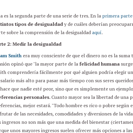
a es la segunda parte de una serie de tres. En la
primera parte
stintos tipos de desigualdad
y de cuáles deberían preocuparn
rte sobre la comprensión de la desigualdad
aquí
.
rte 2: Medir la desigualdad
am Smith
era muy consciente de que el dinero no es la suma t
sión opinó que "la mayor parte de la
felicidad humana
surge
th comprendería fácilmente por qué alguien podría elegir una
salario más alto para pasar más tiempo con sus seres queridos
hace que nadie esté peor, sino que es simplemente un ejemplo
eferencias personales
. Cuanto mayor sea la libertad de una 
ferencias, mejor estará. "Todo hombre es rico o pobre según 
frutar de las necesidades, comodidades y diversiones de la vi
s ingresos no son más que una medida del bienestar (ciertame
rque unos mayores ingresos suelen ofrecer más opciones a las