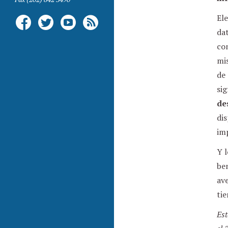
Ele
dat
com
mis
de 
sig
de
dis
im
Y 
ben
ave
tie
Est