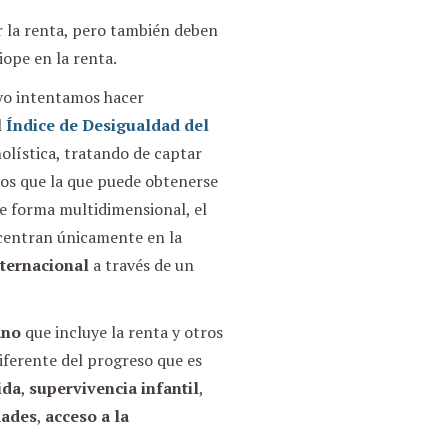
ir la renta, pero también deben
ope en la renta.
 yo intentamos hacer
l
Índice de Desigualdad del
holística, tratando de captar
uos que la que puede obtenerse
de forma multidimensional, el
 centran únicamente en la
nternacional
a través de un
ano
que incluye la renta y otros
iferente del progreso que es
ida
,
supervivencia infantil
,
dades
,
acceso a la