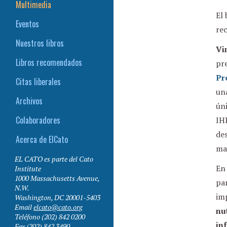
Multimedia
El 
Eventos
rec
Nuestros libros
Vi
Libros recomendados
pr
Pr
Citas liberales
un
Archivos
úni
Colaboradores
IHP
des
Acerca de ElCato
ma
EL CATO es parte del Cato
En
Institute
1000 Massachusetts Avenue,
par
N.W.
im
Washington
,
DC
20001-5403
Email
elcato@cato.org
nu
Teléfono
(202) 842 0200
in
Fax
(202) 842 3490