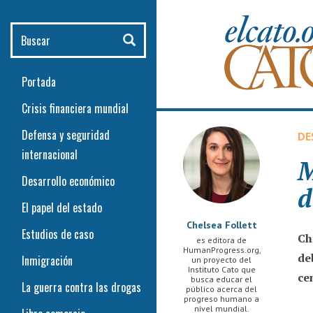
Pasar al contenido principal
Buscar
Portada
Crisis financiera mundial
Defensa y seguridad
DE
internacional
M
Desarrollo económico
d
El papel del estado
Chelsea Follett
Estudios de caso
Ch
es editora de
HumanProgress.org,
de
Inmigración
un proyecto del
Instituto Cato que
ce
busca educar el
La guerra contra las drogas
público acerca del
progreso humano a
nivel mundial.