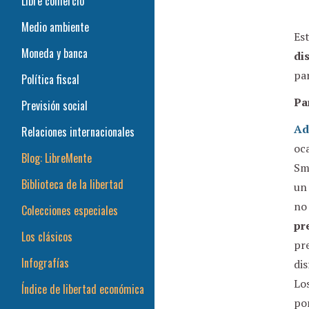
Libre comercio
Medio ambiente
Est
Moneda y banca
di
pa
Política fiscal
Pa
Previsión social
Ad
Relaciones internacionales
oca
Blog: LibreMente
Smi
Biblioteca de la libertad
un 
no 
Colecciones especiales
pr
Los clásicos
pre
Infografías
dis
Lo
Índice de libertad económica
po