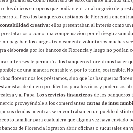
nera ganancias. Como resultado de esto, durante muchos años,
re los únicos europeos que podían entrar al negocio de presta
carrota. Pero los banqueros cristianos de Florencia encontra
contabilidad creativa
: ellos presentaban al interés como un
s prestatarios o como una compensación por el riesgo asumido
e no pagaban los cargos técnicamente voluntarios muchas vece
gra elaborada por los bancos de Florencia y luego no podían 
rar intereses le permitió a los banqueros florentinos hacer q
ponible de una manera rentable y, por lo tanto, sostenible. No
hos florentinos los préstamos, sino que los banqueros floren
stamistas de dinero predilectos para los ricos y poderosos al
realeza y al Papa. Los
servicios financieros
de los banqueros t
mercio proveyéndole a los comerciantes
cartas de intercamb
gar sus deudas mientras se encontraban en un pueblo distinto
ncepto familiar para cualquiera que alguna vez haya enviado 
 bancos de Florencia lograron abrir oficinas o sucursales en v