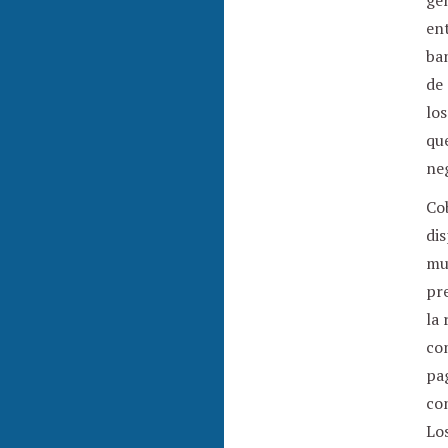
ge
ent
ban
de
lo
qu
ne
Cob
dis
muc
pre
la 
co
pa
co
Los