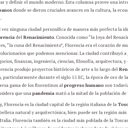
ear y definir el mundo moderno. Esta columna provee una intr
banos
donde se dieron cruciales avances en la cultura, la econo
.
 vez ninguna ciudad personifica de manera más perfecta la ide
orencia
del
Renacimiento
. Conocida como “la Joya del Renaci
es, “la cuna del Renacimiento”, Florencia era el corazón de m
volucionarios que podemos mencionar. La ciudad contribuyó a 
ocios, finanzas, ingeniería, ciencias, filosofía, arquitectura, 
rencia produjo proyectos históricos de arte a lo largo del
Ren
, particularmente durante el siglo 15 EC, la época de oro de l
ersa gama de los florentinos al
progreso humano
son todaví
nsidera que una
pandemia
mató a la mitad de la población de l
, Florencia es la ciudad capital de la región italiana de la
Tos
belleza natural y arquitectónica, bien puede ser la región má
Italia. Florencia también es la ciudad más poblada de la Tosc