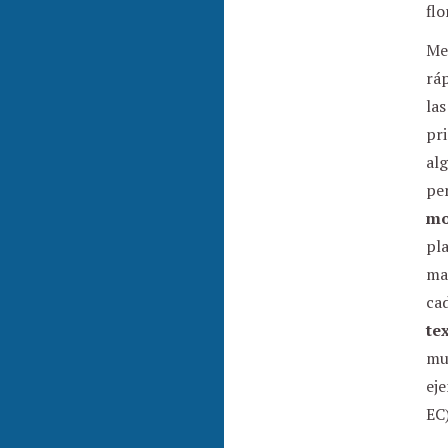
fl
Med
ráp
las
pri
al
pen
mo
pla
mar
cad
te
muc
eje
EC