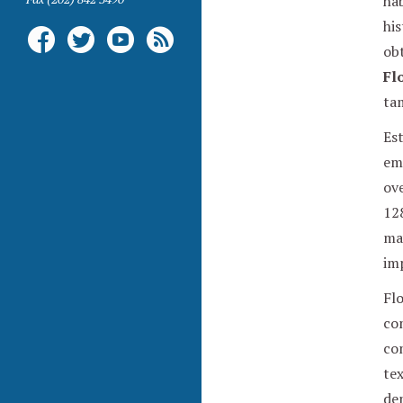
hab
his
ob
Fl
ta
Est
emp
ove
12
may
im
Flo
co
com
tex
dem