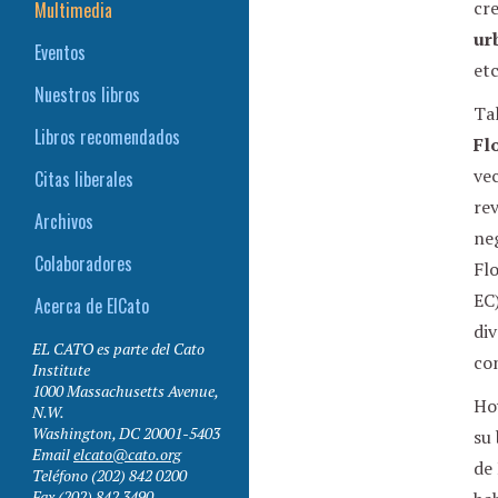
cr
Multimedia
ur
Eventos
etc
Nuestros libros
Tal
Libros recomendados
Fl
vec
Citas liberales
re
Archivos
neg
Colaboradores
Flo
EC)
Acerca de ElCato
div
EL CATO es parte del Cato
co
Institute
1000 Massachusetts Avenue,
Hoy
N.W.
Washington
,
DC
20001-5403
su 
Email
elcato@cato.org
de 
Teléfono
(202) 842 0200
Fax
(202) 842 3490