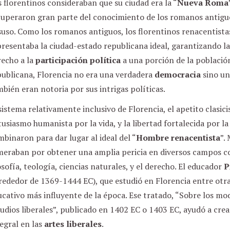
 florentinos consideraban que su ciudad era la “
Nueva Roma
cuperaron gran parte del conocimiento de los romanos antiguos
suso. Como los romanos antiguos, los florentinos renacentist
resentaba la ciudad-estado republicana ideal, garantizando l
recho a la
participación política
a una porción de la població
publicana, Florencia no era una verdadera
democracia
sino u
bién eran notoria por sus intrigas políticas.
sistema relativamente inclusivo de Florencia, el apetito clasic
usiasmo humanista por la vida, y la libertad fortalecida por l
binaron para dar lugar al ideal del “
Hombre renacentista
”.
eraban por obtener una amplia pericia en diversos campos como
osofía, teología, ciencias naturales, y el derecho. El educador
P
rededor de 1369-1444 EC), que estudió en Florencia entre otras
cativo más influyente de la época. Ese tratado, “Sobre los mod
udios liberales”, publicado en 1402 EC o 1403 EC, ayudó a cre
egral en las
artes liberales
.