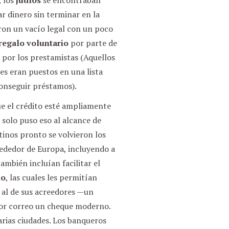
 los
judíos
se encontraban
r dinero sin terminar en la
ron un vacío legal con un poco
regalo voluntario
por parte de
 por los prestamistas (Aquellos
s eran puestos en una lista
conseguir préstamos).
ue el crédito esté ampliamente
 solo puso eso al alcance de
tinos pronto se volvieron los
rededor de Europa, incluyendo a
ambién incluían facilitar el
io
, las cuales les permitían
 al de sus acreedores —un
por correo un cheque moderno.
arias ciudades. Los banqueros