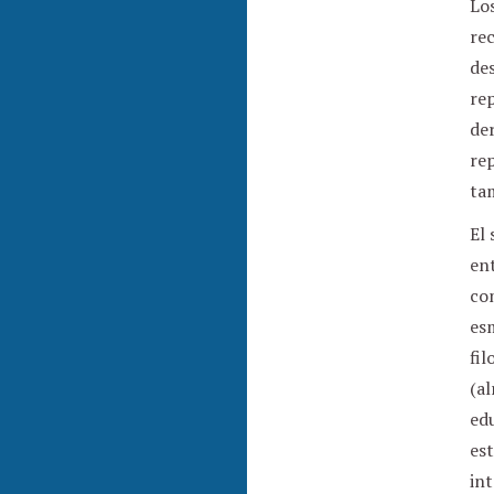
Los
re
de
rep
de
re
tam
El 
ent
com
esm
fil
(al
edu
est
int