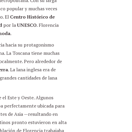
metropolitana. Con su larga
tico popular y muchas veces
o. El
Centro Histórico de
d
por la
UNESCO
. Florencia
 moda
.
cia hacia su protagonismo
ana. La Toscana tiene muchas
 localmente. Pero alrededor de
erra
. La lana inglesa era de
 grandes cantidades de lana
 el Este y Oeste. Algunos
aba perfectamente ubicada para
intes de Asia —resultando en
ntinos pronto estuvieron en alta
blación de Florencia trabajaba