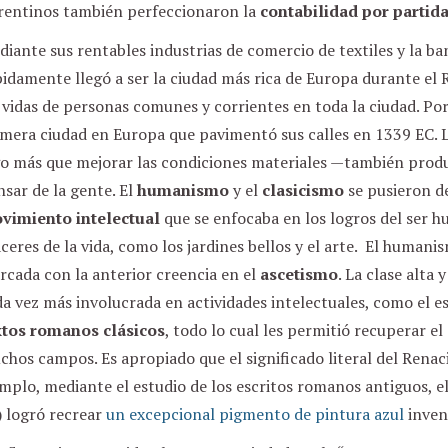
orentinos también perfeccionaron la
contabilidad por partid
iante sus rentables industrias de comercio de textiles y la b
idamente llegó a ser la ciudad más rica de Europa durante el
 vidas de personas comunes y corrientes en toda la ciudad. Por
mera ciudad en Europa que pavimentó sus calles en 1339 EC. La
go más que mejorar las condiciones materiales —también produ
sar de la gente. El
humanismo
y el
clasicismo
se pusieron d
vimiento intelectual
que se enfocaba en los logros del ser h
ceres de la vida, como los jardines bellos y el arte. El huma
cada con la anterior creencia en el
ascetismo
. La clase alta 
a vez más involucrada en actividades intelectuales, como el est
xtos romanos clásicos
, todo lo cual les permitió recuperar e
hos campos. Es apropiado que el significado literal del Renac
mplo, mediante el estudio de los escritos romanos antiguos, el
) logró recrear
un excepcional pigmento de pintura azul
inven