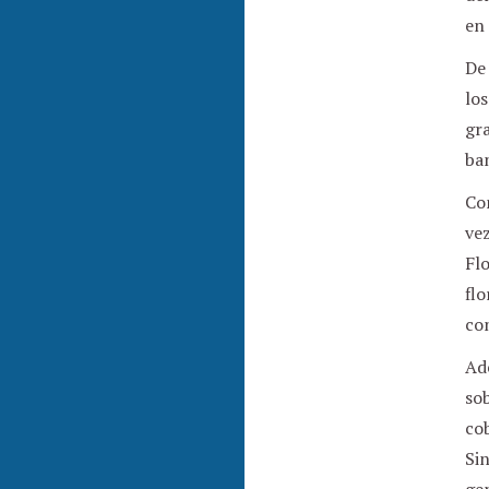
en 
De
los
gra
ba
Co
vez
Flo
flo
co
Ad
so
co
Sin