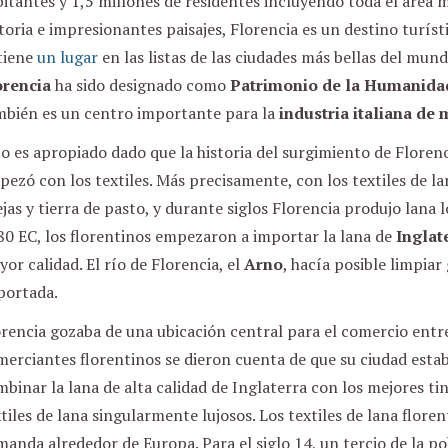
itantes y 1,5 millones de residentes incluyendo toda el área 
toria e impresionantes paisajes, Florencia es un destino turís
tiene
un lugar
en las listas de las ciudades más bellas del mund
orencia
ha sido designado como
Patrimonio de la Humanida
mbién es un centro importante para la
industria italiana de
o es apropiado dado que la historia del surgimiento de Floren
ezó con los textiles. Más precisamente, con los textiles de l
jas y tierra de pasto, y durante siglos Florencia produjo lana
80 EC, los florentinos empezaron a importar la lana de
Inglat
or calidad. El río de Florencia, el
Arno
, hacía posible limpiar
portada.
rencia gozaba de una ubicación central para el comercio entre
merciantes florentinos se dieron cuenta de que su ciudad est
binar la lana de alta calidad de Inglaterra con los mejores t
tiles de lana singularmente lujosos. Los textiles de lana flore
anda alrededor de Europa. Para el siglo 14, un tercio de la po