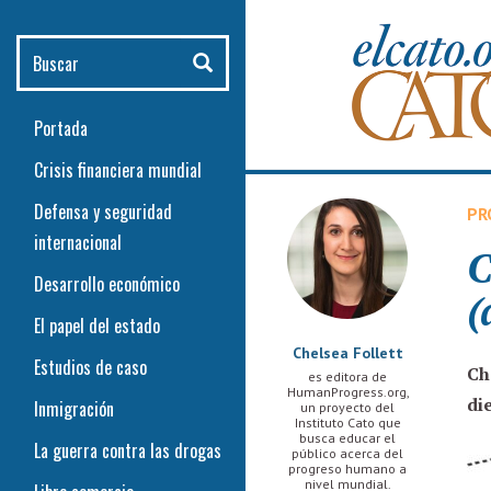
Pasar al contenido principal
Buscar
Portada
Crisis financiera mundial
Defensa y seguridad
PR
internacional
C
Desarrollo económico
(
El papel del estado
Chelsea Follett
Estudios de caso
Ch
es editora de
HumanProgress.org,
di
Inmigración
un proyecto del
Instituto Cato que
busca educar el
La guerra contra las drogas
público acerca del
progreso humano a
nivel mundial.