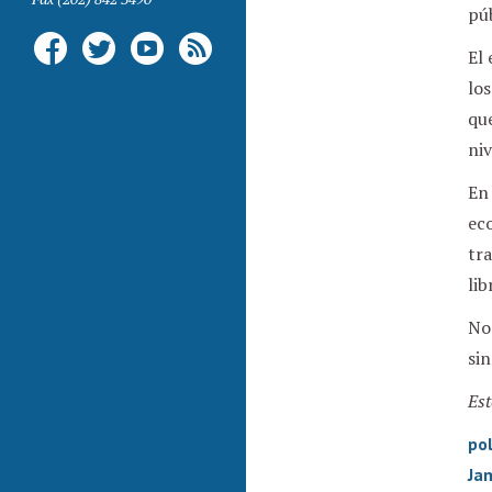
púb
El 
los
que
niv
En 
ec
tra
lib
No
sin
Est
pol
Ja