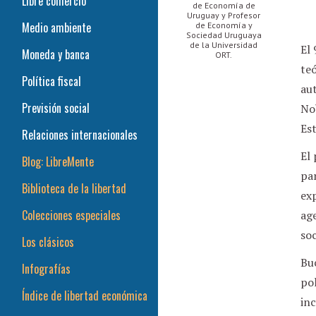
Libre comercio
de Economía de
Uruguay y Profesor
Medio ambiente
de Economía y
Sociedad Uruguaya
de la Universidad
El 
Moneda y banca
ORT.
teó
Política fiscal
aut
Previsión social
No
Es
Relaciones internacionales
El
Blog: LibreMente
par
Biblioteca de la libertad
exp
Colecciones especiales
age
soc
Los clásicos
Buc
Infografías
pol
Índice de libertad económica
inc