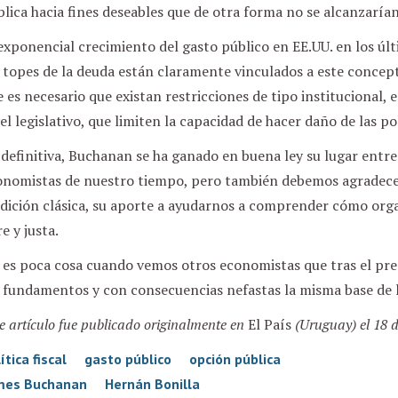
lica hacia fines deseables que de otra forma no se alcanzarían
exponencial crecimiento del gasto público en EE.UU. en los últ
 topes de la deuda están claramente vinculados a este concept
 es necesario que existan restricciones de tipo institucional, 
el legislativo, que limiten la capacidad de hacer daño de las po
definitiva, Buchanan se ha ganado en buena ley su lugar entr
onomistas de nuestro tiempo, pero también debemos agradecer
dición clásica, su aporte a ayudarnos a comprender cómo orga
re y justa.
 es poca cosa cuando vemos otros economistas que tras el pre
 fundamentos y con consecuencias nefastas la misma base de l
e artículo fue publicado originalmente en
El País
(Uruguay) el 18 d
ítica fiscal
gasto público
opción pública
mes Buchanan
Hernán Bonilla