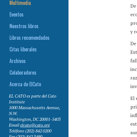
Multimedia
De 
Eventos
eco
pro
Nuestros libros
y r
Libros recomendados
De 
Citas liberales
Est
Archivos
fal
inc
Colaboradores
raz
Acerca de ElCato
inv
EL CATO es parte del Cato
El 
Institute
pr
1000 Massachusetts Avenue,
N.W.
in
Washington
,
DC
20001-5403
est
Email
elcato@cato.org
Teléfono
(202) 842 0200
son
Fax
(202) 842 3490