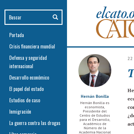
Pasar al contenido principal
Buscar
Portada
Crisis financiera mundial
Defensa y seguridad
22
internacional
T
Desarrollo económico
El papel del estado
He
Hernán Bonilla
ec
Estudios de caso
Hernán Bonilla es
co
economista,
Inmigración
Presidente del
¿d
Centro de Estudios
para el Desarrollo,
La guerra contra las drogas
ac
Académico de
Número de la
Academia Nacional