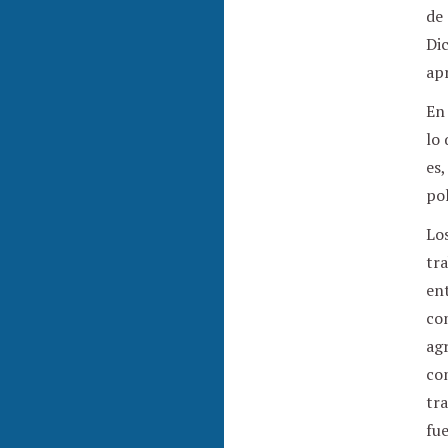
de 
Di
apr
En
lo
es,
pol
Lo
tr
ent
com
agr
com
tr
fue