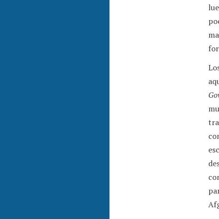
lue
poc
mat
fo
Lo
aqu
Go
mu
tra
con
esc
des
con
pan
Afg