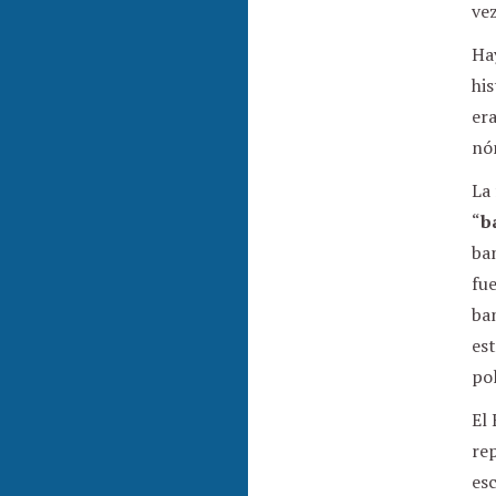
ve
Hay
his
era
nó
La
“
b
ba
fu
ba
est
po
El 
re
es