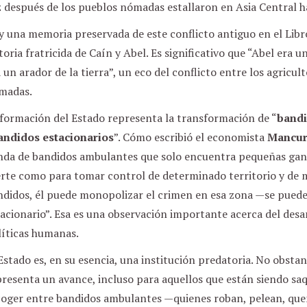
z después de los pueblos nómadas estallaron en Asia Central 
 una memoria preservada de este conflicto antiguo en el Libro
toria fratricida de Caín y Abel. Es significativo que “Abel era 
 un arador de la tierra”, un eco del conflicto entre los agricul
madas.
 formación del Estado representa la transformación de “
bandi
andidos estacionarios
”. Cómo escribió el economista
Mancur
nda de bandidos ambulantes que solo encuentra pequeñas gana
erte como para tomar control de determinado territorio y de m
ndidos, él puede monopolizar el crimen en esa zona —se puede
acionario”. Esa es una observación importante acerca del desar
líticas humanas.
Estado es, en su esencia, una institución predatoria. No obsta
presenta un avance, incluso para aquellos que están siendo sa
coger entre bandidos ambulantes —quienes roban, pelean, que