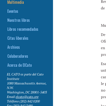
Res
Multimedia
de
Eventos
Nuestros libros
Mu
Libros recomendados
De
Citas liberales
Ofi
Archivos
en 
pro
Colaboradores
Es
Acerca de ElCato
ust
EL CATO es parte del Cato
ca
Institute
1000 Massachusetts Avenue,
le 
N.W.
no 
Washington
,
DC
20001-5403
pr
Email
elcato@cato.org
Teléfono
(202) 842 0200
Fax
(202) 842 3490