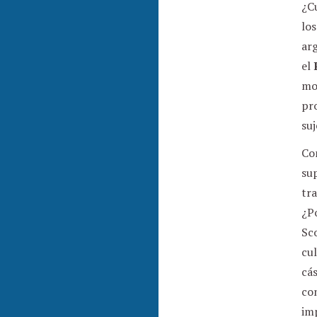
¿C
los
arg
el
mo
pro
suj
Con
sup
tra
¿Po
Sco
cul
cá
con
imp