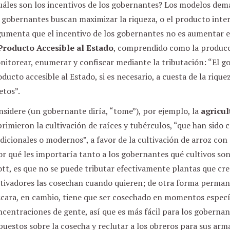
uáles son los incentivos de los gobernantes? Los modelos dem
 gobernantes buscan maximizar la riqueza, o el producto inter
umenta que el incentivo de los gobernantes no es aumentar el
Producto Accesible al Estado
, comprendido como la producció
nitorear, enumerar y confiscar mediante la tributación: “El 
ducto accesible al Estado, si es necesario, a cuesta de la rique
etos”.
sidere (un gobernante diría, “tome”), por ejemplo, la
agricul
rimieron la cultivación de raíces y tubérculos, “que han sido c
dicionales o modernos”, a favor de la cultivación de arroz con 
r qué les importaría tanto a los gobernantes qué cultivos son
tt, es que no se puede tributar efectivamente plantas que crec
tivadores las cosechan cuando quieren; de otra forma permane
scara, en cambio, tiene que ser cosechado en momentos especí
centraciones de gente, así que es más fácil para los goberna
uestos sobre la cosecha y reclutar a los obreros para sus arma