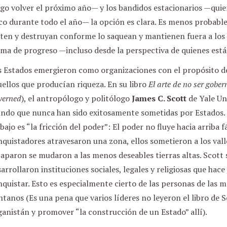
go volver el próximo año— y los bandidos estacionarios —quie
o durante todo el año— la opción es clara. Es menos probable
en y destruyan conforme lo saquean y mantienen fuera a los b
rma de progreso —incluso desde la perspectiva de quienes está
s Estados emergieron como organizaciones con el propósito de
ellos que producían riqueza. En su libro
El arte de no ser gobe
verned
), el antropólogo y politólogo
James C. Scott
de Yale Un
ndo que nunca han sido exitosamente sometidas por Estados. 
bajo es “la fricción del poder”: El poder no fluye hacia arriba
quistadores atravesaron una zona, ellos sometieron a los vall
aparon se mudaron a las menos deseables tierras altas. Scott
arrollaron instituciones sociales, legales y religiosas que hace
quistar. Esto es especialmente cierto de las personas de las m
tanos (Es una pena que varios líderes no leyeron el libro de 
anistán y promover “la construcción de un Estado” allí).