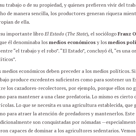
su trabajo o de su propiedad, y quienes prefieren vivir del trab
cho de manera sencilla, los productores generan riqueza mient
opian de ella.
 su importante libro
El Estado
(
The State
), el sociólogo
Franz 
 que él denominaba los
medios económicos
y los
medios polí
 entre “el trabajo y el robo”. “El Estado”, concluyó él, “es una 
íticos”.
s medios económicos deben preceder a los medios políticos. S
abajo produce excedentes suficientes como para sostener un E
re los cazadores-recolectores, por ejemplo, porque ellos no 
o para mantener a una clase predatoria. Lo mismo es cierto d
ícolas. Lo que se necesita es una agricultura establecida, que
o para atraer la atención de predadores y mantenerlos. Este 
adicionalmente son conquistadas por nómadas —especialmente 
ron capaces de dominar a los agricultores sedentarios. Vemos