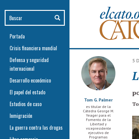
Pasar al contenido principal
Buscar
Portada
Crisis financiera mundial
Defensa y seguridad
5 
internacional
L
Desarrollo económico
El papel del estado
po
Tom G. Palmer
Estudios de caso
To
es titular de la
Cátedra George M.
Inmigración
Yeager para el
Fomento de la
Libertad y
La guerra contra las drogas
vicepresidente
ejecutivo de
Programas