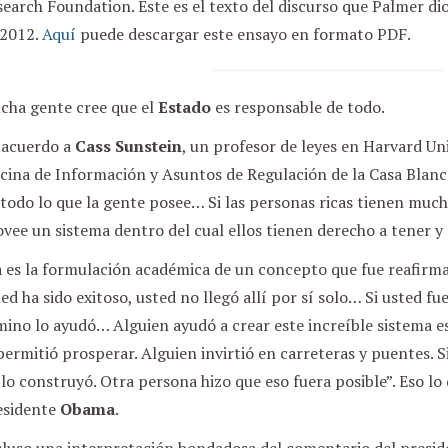
earch Foundation. Este es el texto del discurso que Palmer dio 
 2012.
Aquí
puede descargar este ensayo en formato PDF.
cha gente cree que el
Estado
es responsable de todo.
 acuerdo a
Cass Sunstein
, un profesor de leyes en Harvard Uni
cina de Información y Asuntos de Regulación de la Casa Blanca
todo lo que la gente posee… Si las personas ricas tienen much
vee un sistema dentro del cual ellos tienen derecho a tener y
a es la formulación académica de un concepto que fue reafirm
ed ha sido exitoso, usted no llegó allí por sí solo… Si usted fue
mino lo ayudó… Alguien ayudó a crear este increíble sistema
permitió prosperar. Alguien invirtió en carreteras y puentes. 
lo construyó. Otra persona hizo que eso fuera posible”. Eso lo d
esidente
Obama
.