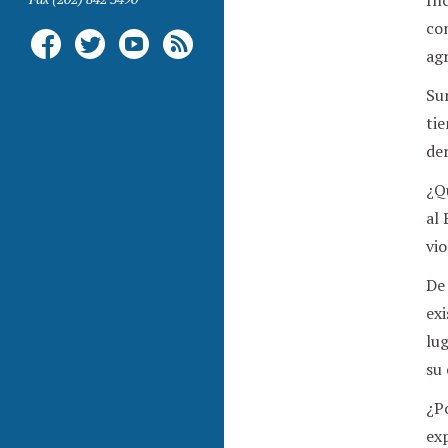
In
com
ag
Sun
ti
der
¿Q
al
vio
De 
exi
lug
su
¿Po
exp