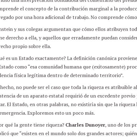
cluso una interpretación bondadosa del comentario del presid
prende el concepto de la contribución marginal a la producci
regado por una hora adicional de trabajo. No comprende cómo 
stein y sus colegas argumentan que cómo ellos atribuyen toda 
ene derecho a ella, y aquellos que erradamente puedan conside
echo propio sobre ella.
ué es un Estado exactamente? La definición canónica provien
 Estado como “esa comunidad humana que (exitosamente) proc
lencia física legítima dentro de determinado territorio”.
hecho, no puede ser el caso que toda la riqueza es atribuible a
stencia de un aparato estatal requirió de un excedente previ
ar. El Estado, en otras palabras, no existiría sin que la riquez
 emergencia. Exploremos esto un poco más.
r qué la gente tiene riqueza?
Charles Dunoyer
, uno de los p
licó que “existen en el mundo solo dos grandes actores; quién