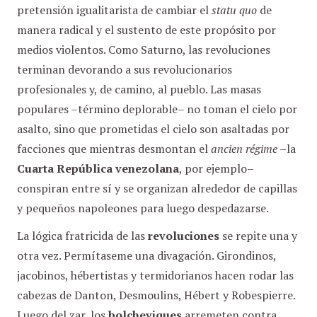
pretensión igualitarista de cambiar el
statu quo
de
manera radical y el sustento de este propósito por
medios violentos. Como Saturno, las revoluciones
terminan devorando a sus revolucionarios
profesionales y, de camino, al pueblo. Las masas
populares –término deplorable– no toman el cielo por
asalto, sino que prometidas el cielo son asaltadas por
facciones que mientras desmontan el
ancien régime
–la
Cuarta República venezolana
, por ejemplo–
conspiran entre sí y se organizan alrededor de capillas
y pequeños napoleones para luego despedazarse.
La lógica fratricida de las
revoluciones
se repite una y
otra vez. Permítaseme una divagación. Girondinos,
jacobinos, hébertistas y termidorianos hacen rodar las
cabezas de Danton, Desmoulins, Hébert y Robespierre.
Luego del zar, los
bolcheviques
arremeten contra