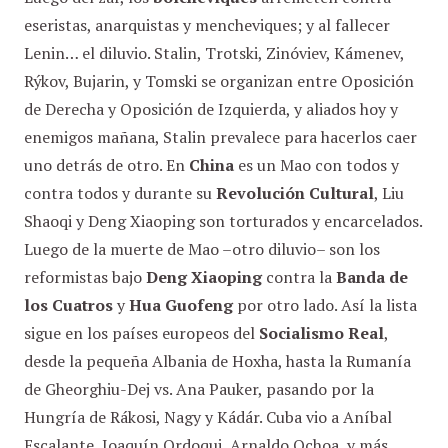
eseristas, anarquistas y mencheviques; y al fallecer
Lenin… el diluvio. Stalin, Trotski, Zinóviev, Kámenev,
Rýkov, Bujarin, y Tomski se organizan entre Oposición
de Derecha y Oposición de Izquierda, y aliados hoy y
enemigos mañana, Stalin prevalece para hacerlos caer
uno detrás de otro. En
China
es un Mao con todos y
contra todos y durante su
Revolución Cultural
, Liu
Shaoqi y Deng Xiaoping son torturados y encarcelados.
Luego de la muerte de Mao –otro diluvio– son los
reformistas bajo
Deng Xiaoping
contra la
Banda de
los Cuatros
y
Hua Guofeng
por otro lado. Así la lista
sigue en los países europeos del
Socialismo Real
,
desde la pequeña Albania de Hoxha, hasta la Rumanía
de Gheorghiu-Dej vs. Ana Pauker, pasando por la
Hungría de Rákosi, Nagy y Kádár. Cuba vio a Aníbal
Escalante, Joaquín Ordoqui, Arnaldo Ochoa, y más