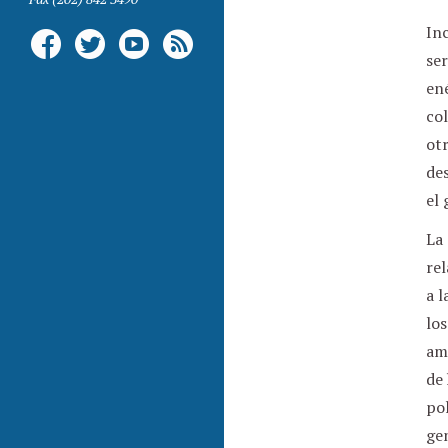
Inc
se
ené
co
otr
des
el 
La
re
a l
los
ama
de 
pol
gen