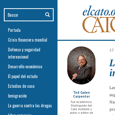
Pasar al contenido principal
Buscar
Portada
Crisis financiera mundial
Defensa y seguridad
27
internacional
L
Desarrollo económico
i
El papel del estado
Estudios de caso
La
Ted Galen
sup
Inmigración
Carpenter
Na
fue Académico
La guerra contra las drogas
Distinguido del
pro
Cato Institute y
autor o editor de