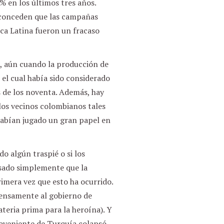
% en los últimos tres años.
r conceden que las campañas
ica Latina fueron un fracaso
o, aún cuando la producción de
el cual había sido considerado
es de los noventa. Además, hay
los vecinos colombianos tales
habían jugado un gran papel en
do algún traspié o si los
sado simplemente que la
rimera vez que esto ha ocurrido.
tensamente al gobierno de
teria prima para la heroína). Y
roveniente de Turquía colapsó.