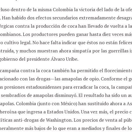
luso dentro de la misma Colombia la victoria del lado de la o
r. Han habido dos efectos secundarios extremadamente desagra
rgicas contra la producción de coca han llevado de vuelta a la
lombianos. Los productores pueden ganar hasta diez veces más
o cultivo legal. No hace falta indicar que éstos no están felice
truida, y muchos muestran ahora simpatía por las guerrillas i
gobierno del presidente Álvaro Uribe.
 campaña contra la coca también ha permitido el florecimient
lacionado con las drogas—las amapolas de opio. Conforme el 
as presiones estadounidenses para erradicar la coca, la camp
 sembradíos de amapolas disminuyó. El resultado ha sido un a
polas. Colombia (junto con México) han sustituido ahora a As
heroína que ingresa a Estados Unidos. Una vez más, el precio ca
íticas anti-drogas de Washington. Los precios de venta al púb
eralmente más bajos de lo que eran a mediados y finales de l