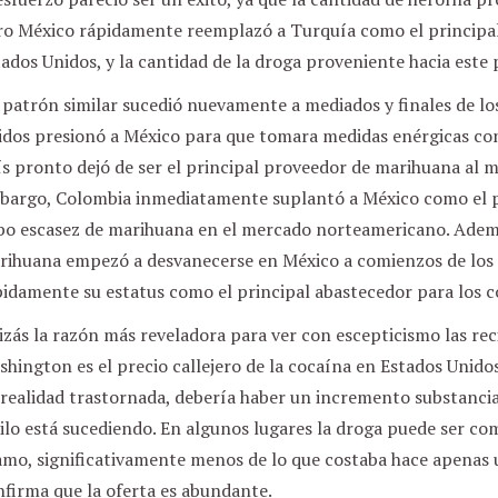
ro México rápidamente reemplazó a Turquía como el principal
ados Unidos, y la cantidad de la droga proveniente hacia este 
 patrón similar sucedió nuevamente a mediados y finales de l
dos presionó a México para que tomara medidas enérgicas cont
s pronto dejó de ser el principal proveedor de marihuana al 
bargo, Colombia inmediatamente suplantó a México como el pr
bo escasez de marihuana en el mercado norteamericano. Adem
rihuana empezó a desvanecerse en México a comienzos de los 
pidamente su estatus como el principal abastecedor para los 
zás la razón más reveladora para ver con escepticismo las rec
hington es el precio callejero de la cocaína en Estados Unidos.
realidad trastornada, debería haber un incremento substancial
ilo está sucediendo. En algunos lugares la droga puede ser co
amo, significativamente menos de lo que costaba hace apenas 
firma que la oferta es abundante.