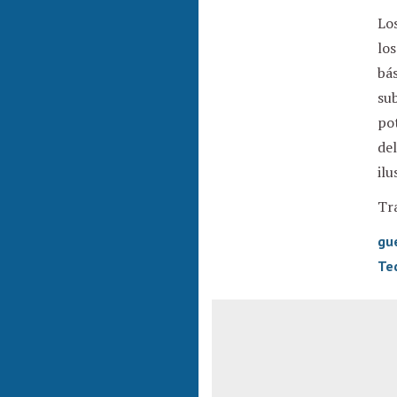
Lo
los
bás
sub
pot
del
ilu
Tra
gu
Te