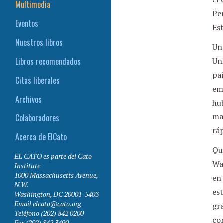
Multimedia
Pe
Eventos
Est
Nuestros libros
Un
Libros recomendados
Uni
paí
Citas liberales
em
Archivos
hu
ma
Colaboradores
rá
Acerca de ElCato
Qui
EL CATO es parte del Cato
Was
Institute
1000 Massachusetts Avenue,
en 
N.W.
est
Washington
,
DC
20001-5403
Email
elcato@cato.org
gr
Teléfono
(202) 842 0200
con
Fax
(202) 842 3490