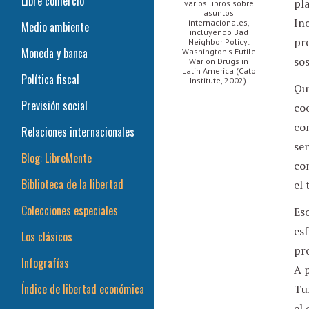
Libre comercio
pla
varios libros sobre
asuntos
In
internacionales,
Medio ambiente
incluyendo Bad
pre
Neighbor Policy:
Moneda y banca
Washington's Futile
sos
War on Drugs in
Latin America (Cato
Política fiscal
Institute, 2002).
Qui
Previsión social
coc
com
Relaciones internacionales
señ
Blog: LibreMente
co
Biblioteca de la libertad
el 
Colecciones especiales
Eso
es
Los clásicos
pro
Infografías
A p
Índice de libertad económica
Tur
el 