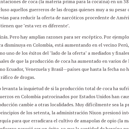
ntaciones de coca (la materia prima para la cocaína) en un 38
cluso aquellos guerreros de las drogas quienes muy a su pesa
vias para reducir la oferta de narcóticos procedente de Amér
tienen que "esta vez es diferente".
zás. Pero hay amplias razones para ser escéptico. Por ejempl
a disminuya en Colombia, está aumentando en el vecino Perú, 
o uno de los éxitos del "lado de la oferta" a mediados y final
ales de que la producción de coca ha aumentado en varios de 
mo Ecuador, Venezuela y Brasil—países que hasta la fecha no 
tráfico de drogas.
 levanta la inquietud de si la producción total de coca ha sufri
fuerzos en Colombia patrocinados por Estados Unidos han cau
ducción cambie a otras localidades. Muy difícilmente sea la p
rincipios de los setenta, la administración Nixon presionó in
quía para que erradicara el cultivo de amapolas de opio (la ma
esfuerzo pareció ser un éxito, ya que la cantidad de heroína p